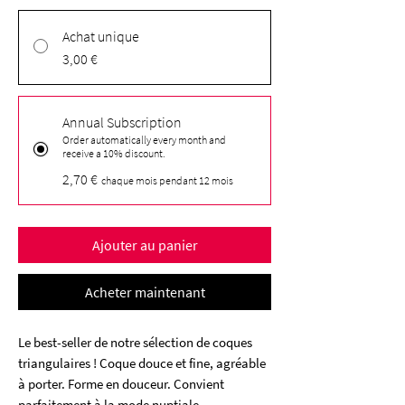
Achat unique
3,00 €
Annual Subscription
Order automatically every month and
receive a 10% discount.
2,70 €
chaque mois pendant 12 mois
Ajouter au panier
Acheter maintenant
Le best-seller de notre sélection de coques
triangulaires ! Coque douce et fine, agréable
à porter. Forme en douceur. Convient
parfaitement à la mode nuptiale.