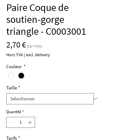
Paire Coque de
soutien-gorge
triangle - C0003001
Prix
2,70 €
par mois
Hors TVA
|
excl. delivery
Couleur
*
Taille
*
Quantité
*
Tarifs
*