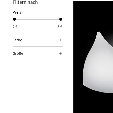
Filtern nach
Preis
2 €
3 €
Farbe
Größe
36
38
40
42
44
46
70
75