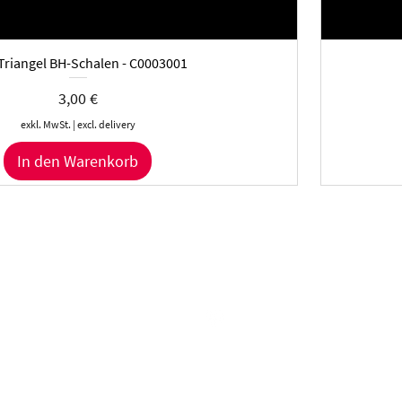
Triangel BH-Schalen - C0003001
Preis
3,00 €
exkl. MwSt.
|
excl. delivery
In den Warenkorb
Bodyshaping GmbH
Folge uns auf Instagram
, Schwarzenbach
@muehlmeier_bodyshaping
 Deutschland