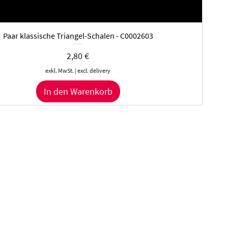
Paar klassische Triangel-Schalen - C0002603
Preis
2,80 €
exkl. MwSt.
|
excl. delivery
In den Warenkorb
Kontakt
Impressum
Datenschutz
AGB
Versand