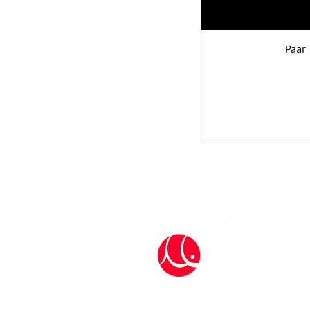
80
85
Paar 
90
MUEHLMEIER® 
Kastanienweg 8
D-95671 Bärnau,